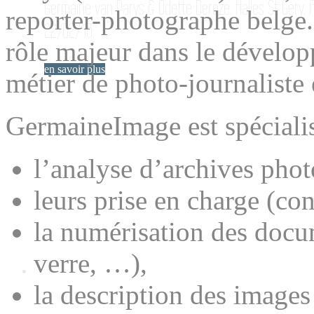
Germaine van Parys & Odette Dereze. Halles St Gery. A
reporter-photographe belge
22/02/18.
rôle majeur dans le dévelop
en savoir plus
métier de photo-journaliste
GermaineImage est spécialisé
l’analyse d’archives pho
leurs prise en charge (co
la numérisation des docum
verre, …),
la description des images