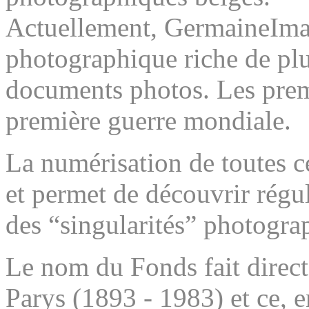
Actuellement, GermaineImag
photographique riche de plu
documents photos. Les prem
première guerre mondiale.
La numérisation de toutes ce
et permet de découvrir régul
des “singularités” photogra
Exposition
Le nom du Fonds fait direc
Parys (1893 - 1983) et ce,